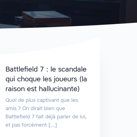
Battlefield 7 : le scandale
qui choque les joueurs (la
raison est hallucinante)
Quoi de plus captivant que les
amis ? On dirait bien que
Battlefield 7 fait déjà parler de lui,
et pas forcément [...]