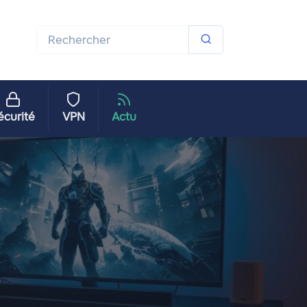
écurité
VPN
Actu