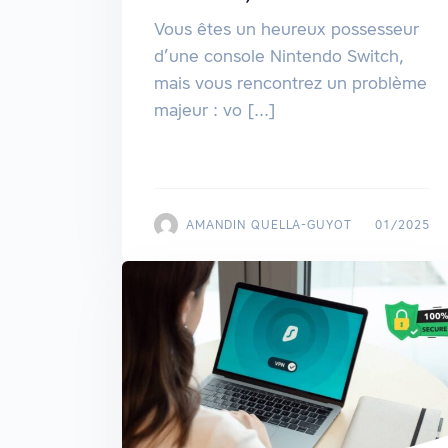
Vous êtes un heureux possesseur
d’une console Nintendo Switch,
mais vous rencontrez un problème
majeur : vo [...]
AMANDIN QUELLA-GUYOT
01/2025