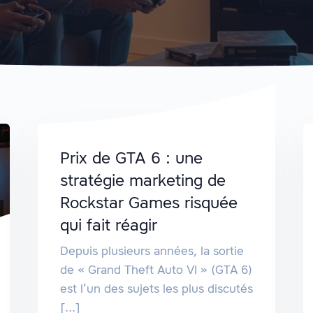
Prix de GTA 6 : une
stratégie marketing de
Rockstar Games risquée
qui fait réagir
Depuis plusieurs années, la sortie
de « Grand Theft Auto VI » (GTA 6)
est l’un des sujets les plus discutés
[...]