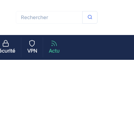
écurité
VPN
Actu