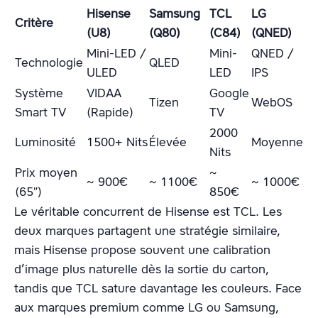
Hisense
Samsung
TCL
LG
Critère
(U8)
(Q80)
(C84)
(QNED)
Mini-LED /
Mini-
QNED /
Technologie
QLED
ULED
LED
IPS
Système
VIDAA
Google
Tizen
WebOS
Smart TV
(Rapide)
TV
2000
Luminosité
1500+ Nits
Élevée
Moyenne
Nits
Prix moyen
~
~ 900€
~ 1100€
~ 1000€
(65″)
850€
Le véritable concurrent de Hisense est TCL. Les
deux marques partagent une stratégie similaire,
mais Hisense propose souvent une calibration
d’image plus naturelle dès la sortie du carton,
tandis que TCL sature davantage les couleurs. Face
aux marques premium comme LG ou Samsung,