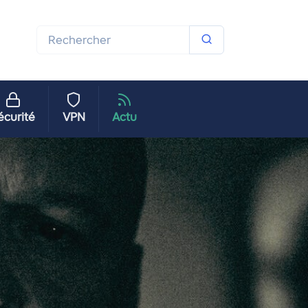
écurité
VPN
Actu