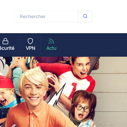
écurité
VPN
Actu