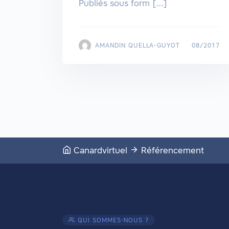
Publiés sous form [...]
AMANDIN QUELLA-GUYOT
08/2017
Canardvirtuel
Référencement
QUI SOMMES-NOUS ?