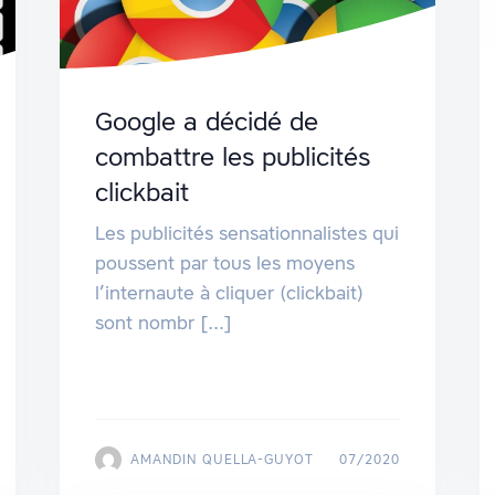
Google a décidé de
combattre les publicités
clickbait
Les publicités sensationnalistes qui
poussent par tous les moyens
l’internaute à cliquer (clickbait)
sont nombr [...]
AMANDIN QUELLA-GUYOT
07/2020