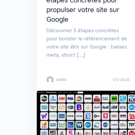
étapes concrètes pour
propulser votre site sur
Google
Découvrez 5 étapes concrètes
pour booster le référencement de
votre site Wix sur Google : balises
meta, struct [...]
ANNA
07/2026