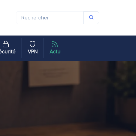
écurité
VPN
Actu