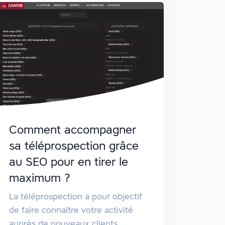
Comment accompagner
sa téléprospection grâce
au SEO pour en tirer le
maximum ?
La téléprospection a pour objectif
de faire connaître votre activité
auprès de nouveaux clients