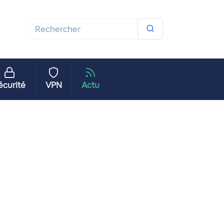
écurité
VPN
Actu