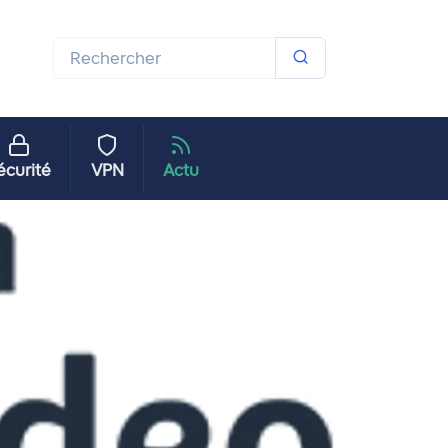
écurité
VPN
Actu