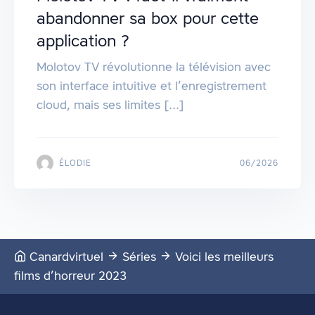
abandonner sa box pour cette
application ?
Molotov TV révolutionne la télévision avec
son interface intuitive et l’enregistrement
cloud, mais ses limites [...]
ÉLODIE
06/2026
Canardvirtuel
Séries
Voici les meilleurs
films d’horreur 2023