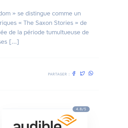
ingdom » se distingue comme un
oriques « The Saxon Stories » de
ée de la période tumultueuse de
 ses […]
PARTAGER :
4.8/5