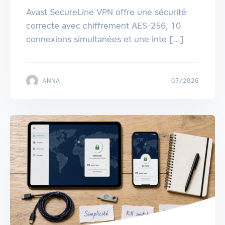
Avast SecureLine VPN offre une sécurité
correcte avec chiffrement AES-256, 10
connexions simultanées et une inte [...]
ANNA
07/2026