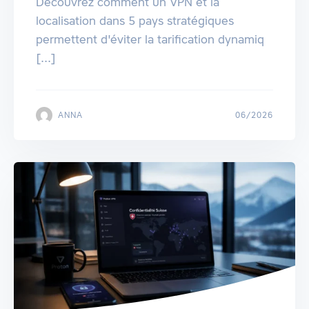
Découvrez comment un VPN et la
localisation dans 5 pays stratégiques
permettent d'éviter la tarification dynamiq
[...]
ANNA
06/2026