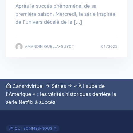
Après le succès phénoménal de sa
première saison, Mercredi, la série inspirée
de l’univers décalé de la [...]
AMANDIN QUELLA-GUYOT
01/2025
Canardvirtuel
Séries
« À l’aube de
l’Amérique » : les vérités historiques derrière la
série Netflix à succès
QUI SOMMES-NOUS ?