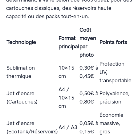
cartouches classiques, des réservoirs haute
capacité ou des packs tout-en-un.
Coût
Format
moyen
Technologie
Points forts
principal
par
photo
Protection
Sublimation
10×15
0,30€ à
UV,
thermique
cm
0,45€
transportable
A4 /
Jet d’encre
0,50€ à
Polyvalence,
10×15
(Cartouches)
0,80€
précision
cm
Économie
Jet d’encre
0,05€ à
massive,
A4 / A3
(EcoTank/Réservoirs)
0,15€
gros